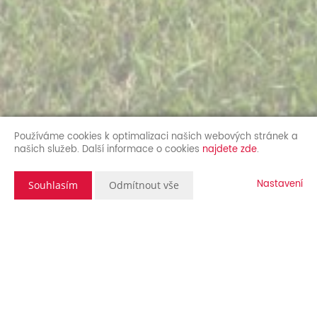
Používáme cookies k optimalizaci našich webových stránek a
našich služeb. Další informace o cookies
najdete zde
.
Nastavení
Souhlasím
Odmítnout vše
Popis nemovitosti
Exkluzivně Vám nabízíme prodej rodinného domu v obci
Lichoceves - Noutonice, okres Praha-západ, který se nachází v