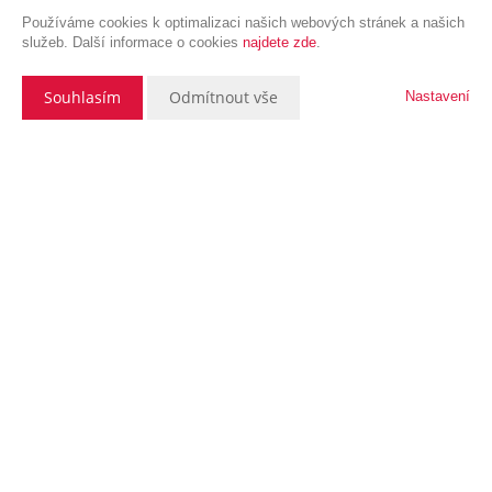
Používáme cookies k optimalizaci našich webových stránek a našich
služeb. Další informace o cookies
najdete zde
.
Souhlasím
Odmítnout vše
Nastavení
Popis nemovitosti
Nabízíme k prodeji reprezentativní, luxusní byt o dispozici 3+1 se
dvěma balkóny v lukrativní části Prahy 1, ulice Pařížská. Tento byto
výměře 128m2 se nachází ve 4.nadzemním podlaží historického
činžovního domu s výtahem.
Dispozice interiéru zahrnuje otevřený prostor velkorysého obývacího
pokoje s jídelnou s přímým vstupem na balkon s neopakovatelnými
výhledy na Staroměstské náměstí a historické domy Pařížské ulice,
samostatnou kuchyni a dále dvě prostorné ložnice, z nichž jedna
disponuje balkonem orientovaným do klidného dvora.