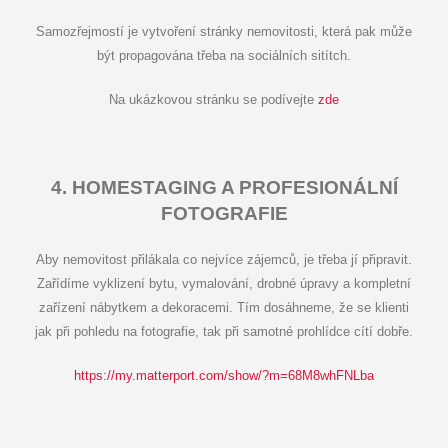
Samozřejmostí je vytvoření stránky nemovitosti, která pak může
být propagována třeba na sociálních sitítch.
Na ukázkovou stránku se podívejte
zde
4. HOMESTAGING A PROFESIONÁLNÍ
FOTOGRAFIE
Aby nemovitost přilákala co nejvíce zájemců, je třeba jí připravit.
Zařídíme vyklizení bytu, vymalování, drobné úpravy a kompletní
zařízení nábytkem a dekoracemi. Tím dosáhneme, že se klienti
jak při pohledu na fotografie, tak při samotné prohlídce cítí dobře.
https://my.matterport.com/show/?m=68M8whFNLba