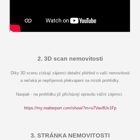
2. 3D scan nemovitosti
Díky 3D scenu získají zájemci detailní přehled o vaší nemovitosti
a nečeká je nepříjemná překvapení na místě prohlídky.
Naopak - na prohlídku již přicházejí opravdu vážní zájemci.
https://my.matterport.com/show/?m=u7Vav8Uv1Fp
3. STRÁNKA NEMOVITOSTI