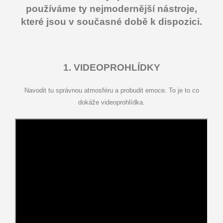
používáme ty nejmodernější nástroje,
které jsou v současné době k dispozici.
1. VIDEOPROHLÍDKY
Navodit tu správnou atmosféru a probudit emoce. To je to co
dokáže videoprohlídka.