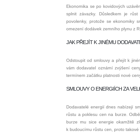
Ekonomika se po kovidových uzávěr
splnit závazky. Důsledkem je růs
povolenky, protože se ekonomiky s
omezení dodávek zemního plynu z R
JAK PŘEJÍT K JINÉMU DODAVAT
Odstoupit od smlouvy a přejít k ji
vám dodavatel oznámí zvýšení ceny
termínem začátku platnosti nové cen
SMLOUVY O ENERGIÍCH ZA VE
Dodavatelé energií dnes nabízejí s
růstu a poklesu cen na burze. Odběr
burze mu sice energie okamžitě zle
k budoucímu růstu cen, proto takové 