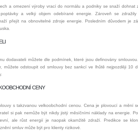
ech a omezení výroby vrací do normálu a podniky se snaží dohnat z
t poptávky a velký objem odebírané energie. Zároveň se zdražily
naží přejít na obnovitelné zdroje energie. Posledním důvodem je z
uska.
ELI
nému dodavateli můžete dle podmínek, které jsou definovány smlouvou
, můžete odstoupit od smlouvy bez sankcí ve lhůtě nejpozději 10 d
y.
LKOOBCHODNÍ CENY
mlouvy s takzvanou velkoobchodní cenou. Cena je plovoucí a mění s
atel si pak nemůže být nikdy jistý měsíčními náklady na energie. Po
vní, ale růst energií je naopak okamžitě zdraží. Predikce se klon
znění smluv může být pro klienty rizikové.