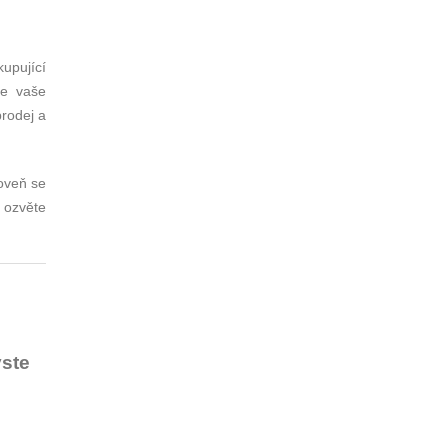
upující
že vaše
prodej a
roveň se
 ozvěte
yste