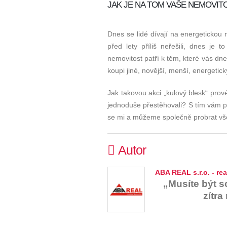
JAK JE NA TOM VAŠE NEMOVIT
Dnes se lidé dívají na energetickou
před lety příliš neřešili, dnes je
nemovitost patří k těm, které vás dn
koupi jiné, novější, menší, energeti
Jak takovou akci „kulový blesk“ prov
jednoduše přestěhovali? S tím vám p
se mi a můžeme společně probrat vš
Autor
ABA REAL s.r.o. - rea
„Musíte být s
zítra