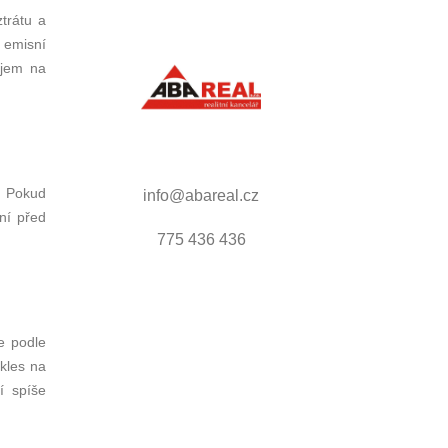
trátu a
 emisní
ájem na
. Pokud
info@abareal.cz
ní před
775 436 436
e podle
kles na
í spíše