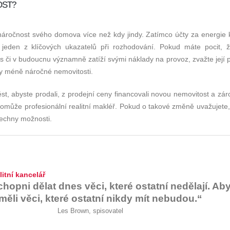
OST?
 náročnost svého domova více než kdy jindy. Zatímco účty za energie k
 to jeden z klíčových ukazatelů při rozhodování. Pokud máte pocit, 
es či v budoucnu významně zatíží svými náklady na provoz, zvažte její 
cky méně náročné nemovitosti.
ést, abyste prodali, z prodejní ceny financovali novou nemovitost a zá
omůže profesionální realitní makléř. Pokud o takové změně uvažujete,
echny možnosti.
litní kancelář
chopni dělat dnes věci, které ostatní nedělají. Ab
 měli věci, které ostatní nikdy mít nebudou.“
Les Brown, spisovatel