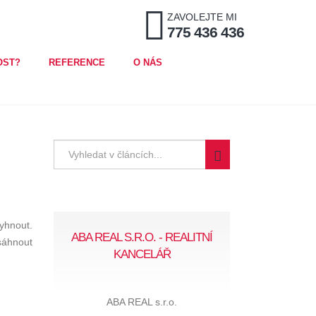
ZAVOLEJTE MI
775 436 436
OST?
REFERENCE
O NÁS
yhnout.
ABA REAL S.R.O. - REALITNÍ
sáhnout
KANCELÁŘ
ABA REAL s.r.o.