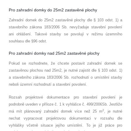
Pro zahradní domky do 25m2 zastavěn
é
plochy
Zahradní domek do 25m2 zastavěn
é
plochy dle § 103 odst. 1) a
stavebního zákona 183/2006 Sb. nevyžaduje stavební povolení
ani ohlášení. Takov
é
stavby se povolují v režimu územního
souhlasu dle §96 odst.
Pro zahradní domky nad 25m2 zastavěn
é
plochy
Pokud se rozhodnete, že chcete postavit zahradní domek se
zastavěnou plochou nad 25m2, je nutn
é
zajistit dle § 103 odst. 1)
a stavebního zákona 183/2006 Sb. rozhodnutí
o um
ístění stavby
neboli územní rozhodnutí a stavební povolení.
Rozsah projektov
é
dokumentace pro stavební povolení je
podrobně uveden v pří
loze
č. 1 k vyhlášce č. 499/2006Sb. Jestliže
2
má mí
t pl
ánovaný zahradní domek více než 25 m
, je nutn
é
nechat vypracovat projektovou dokumentaci v rozsahu dle
vyhlášky včetně situace její
ho um
ístění. To je již práce pro