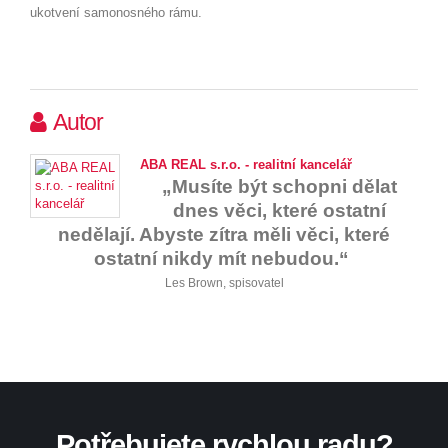
ukotvení samonosn
é
ho rámu.
Autor
ABA REAL s.r.o. - realitní kancelář
„Musíte být schopni dělat
dnes věci, které ostatní
nedělají. Abyste zítra měli věci, které
ostatní nikdy mít nebudou.“
Les Brown, spisovatel
Potřebujete rychlou radu?