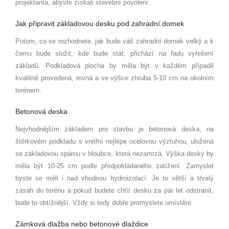
projektanta, abyste získali stavební povolení.
Jak připravit základovou desku pod zahradní
domek
Potom, co se rozhodnete, jak bude váš zahradní domek velký a k
čemu bude složit, kde bude stát, př
ich
ází na řadu vyřešení
základů. Podkladová plocha by měla být v každ
é
m případě
kvalitně provedená, rovná a ve výšce zhruba 5-10 cm na okolní
m
ter
é
nem.
Betonová
deska
Nejvhodnějším základem pro stavbu je betonová deska, na
štěrkov
é
m podkladu s vnitřní nejl
é
pe ocelovou výztuhou, uložená
se základovou spárou v hloubce, která nezamrzá. Výška desky by
měla být 10-25 cm podle předpokládan
é
ho zatížení. Zamyslet
byste se měli i nad vhodnou hydroizolací. Je to větší a trvalý
zásah do ter
é
nu a pokud budete chtít desku za pár let odstranit,
bude to obtížnější. Vždy si tedy dobře promyslete umístění.
Zámková dlažba nebo betonov
é
dlaž
dice