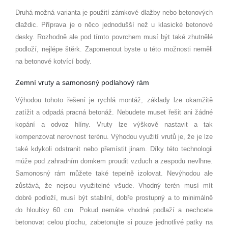
Druhá možná varianta je použití zámkov
é
dlažby nebo betonových
dlaždic. Příprava je o něco jednodušší než u klasick
é
betonov
é
desky. Rozhodně ale pod tímto povrchem musí být tak
é
zhutněl
é
podloží, nejl
é
pe štěrk. Zapomenout byste u t
é
to mo
žnosti neměli
na betonov
é
kotvící body.
Zemní vruty a samonosný podlahový rám
Výhodou tohoto řešení je rychlá
mont
áž
, z
áklady lze okamžitě
zatížit a odpadá pracná
beton
áž. Nebudete muset řešit ani žádn
é
kopání a odvoz hlíny. Vruty lze výškově nastavit a tak
kompenzovat nerovnost ter
é
nu. Výhodou využití vrutů je, že je lze
tak
é
kdykoli odstranit nebo přemístit jinam. Díky t
é
to technologii
může pod zahradním domkem proudit vzduch a zespodu nevlhne.
Samonosný rám můžete tak
é
tepelně izolovat. Nevýhodou ale
zůstává, že nejsou využiteln
é
všude. Vhodný ter
é
n musí mít
dobr
é
podloží, musí být stabilní, dobře prostupný
a to minim
álně
do hloubky 60 cm. Pokud nemáte vhodn
é
podlaží a nechcete
betonovat celou plochu, zabetonujte si pouze jednotliv
é
patky na