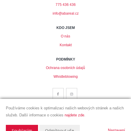
775 436 436
info@abareal.cz
KDO JSEM
O nás
Kontakt
PODMÍNKY
Ochrana osobních údajů
Whistleblowing
Používáme cookies k optimalizaci našich webových stránek a našich
služeb. Další informace o cookies
najdete zde
.
Vytvořeno v systému
CHYTRÝ WEB MAKLÉŘE
2026 © Tomawell s.r.o.
Souhlasím
Odmítnout vše
Nastavení