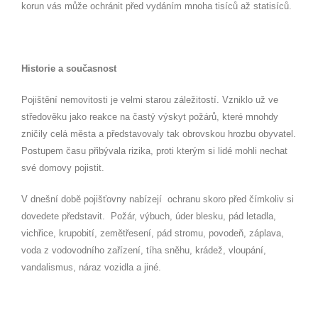
korun vás může ochránit před vydáním mnoha tisíců až statisíců.
Historie a současnost
Pojištění nemovitosti je velmi starou záležitostí. Vzniklo už ve
středověku jako reakce na častý výskyt požárů, které mnohdy
zničily celá města a představovaly tak obrovskou hrozbu obyvatel.
Postupem času přibývala rizika, proti kterým si lidé mohli nechat
své domovy pojistit.
V dnešní době pojišťovny nabízejí
ochranu skoro před čímkoliv si
dovedete představit.
Požár, výbuch, úder blesku, pád letadla,
vichřice, krupobití, zemětřesení, pád stromu, povodeň, záplava,
voda z vodovodního zařízení, tíha sněhu, krádež, vloupání,
vandalismus, náraz vozidla a jiné.