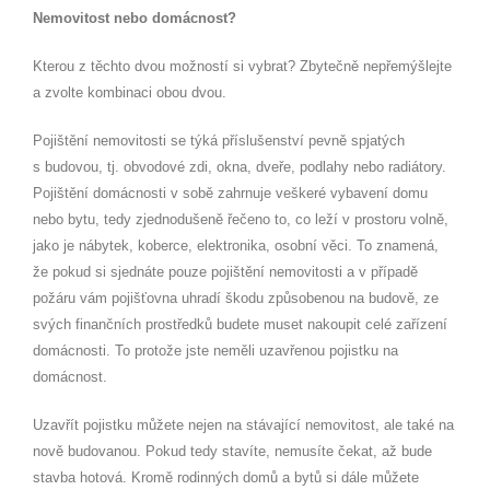
Nemovitost nebo domácnost?
Kterou z těchto dvou možností si vybrat? Zbytečně nepřemýšlejte
a zvolte kombinaci obou dvou.
Pojištění nemovitosti se týká příslušenství pevně spjatých
s budovou, tj. obvodové zdi, okna, dveře, podlahy nebo radiátory.
Pojištění domácnosti v sobě zahrnuje veškeré vybavení domu
nebo bytu, tedy zjednodušeně řečeno to, co leží v prostoru volně,
jako je nábytek, koberce, elektronika, osobní věci. To znamená,
že pokud si sjednáte pouze pojištění nemovitosti a v případě
požáru vám pojišťovna uhradí škodu způsobenou na budově, ze
svých finančních prostředků budete muset nakoupit celé zařízení
domácnosti. To protože jste neměli uzavřenou pojistku na
domácnost.
Uzavřít pojistku můžete nejen na stávající nemovitost, ale také na
nově budovanou. Pokud tedy stavíte, nemusíte čekat, až bude
stavba hotová. Kromě rodinných domů a bytů si dále můžete