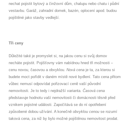
nechat pojistit bytový a činžovní dům, chalupu nebo chatu i půdní
vestavbu. Garáž, zahradní domek, bazén, oplocení apod. budou
pojištěné jako stavby vedlejší.
Tři ceny
Důležité také je promyslet si, na jakou cenu si svůj domov
necháte pojistit. Pojišťovny vám nabídnou hned tři možnosti –
cenu novou, časovou a obvyklou.
Nová cena
je ta, za kterou si
budete moct pořídit v daném místě nové bydlení. Tato cena přitom
vůbec nemusí odpovídat pořizovací ceně vaší původní
nemovitosti. Je to tedy i nejdražší varianta.
Časová cena
představuje hodnotu vaší nemovitosti či domácnosti těsně před
vznikem pojistné události. Započítává se do ní opotřebení
způsobené dobou užívání. A konečně
obvyklou cenou
se rozumí
taková cena, za niž by bylo možné pojištěnou nemovitost prodat.