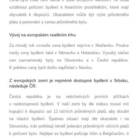
vztáhnout pořízení bydlení k finančním prostředkům, které mají
obyvatelé k dispozici. Ukazatelem může být výše průměrného
platu a porovnání s cenou průměrného bytu.
Vývoj na evropském realitním trhu
Za minulý rok vzrostla cena bydlení nejvíce v Maďarsku. Prudce
rostly ceny bydlení také v Německu a Holandsku. Vysoký nárůst
cen zaznamenaly byty na Slovensku a v České republice.
K poklesu ceny bytů došlo například v Norsku.
Z evropských zemí je nejméně dostupné bydlení v Srbsku,
následuje ČR.
Česká republika je na nelichotivých prvních příčkách
v nedostupnosti bydlení. V naší zemi by dle indexu musel mít
kupující k dispozici asi 12 ročních průměrných platů, aby dosáhl
na vlastní bydlení. Špatnou situaci mají dle ukazatele i na
Slovensku, kde potřebují téměř jedenáct průměrných ročních platů
k pořízení bytu. Nejlépe se bydlení pořizuje Irům a Belgičanům, ti