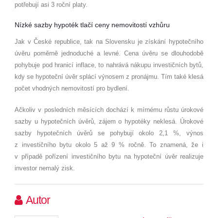
potřebují asi 3 roční platy.
Nízké sazby hypoték tlačí ceny nemovitostí vzhůru
Jak v České republice, tak na Slovensku je získání hypotečního
úvěru poměrně jednoduché a levné. Cena úvěru se dlouhodobě
pohybuje pod hranicí inflace, to nahrává nákupu investičních bytů,
kdy se hypoteční úvěr splácí výnosem z pronájmu. Tím také klesá
počet vhodných nemovitostí pro bydlení.
Ačkoliv v posledních měsících dochází k mírnému růstu úrokové
sazby u hypotečních úvěrů, zájem o hypotéky neklesá. Úrokové
sazby hypotečních úvěrů se pohybují okolo 2,1 %, výnos
z investičního bytu okolo 5 až 9 % ročně. To znamená, že i
v případě pořízení investičního bytu na hypoteční úvěr realizuje
investor nemalý zisk.
Autor