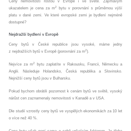
Ceny nemovitostí rostou v Evropě i ve světě. Zajímavým
2
ukazatelem je cena za m
bytu v porovnání s průměrnou výší
platu v dané zemi. Ve které evropské zemi je bydlení nejméně
dostupné?
Nejdražší bydlení v Evropě
Ceny bytů v České republice jsou vysoké, máme jedny
2
z nejdražších bytů v Evropě (porovnání za m
).
2
Nejvíce za m
bytu zaplatíte v Rakousku, Francii, Německu a
Anglii. Následuje Holandsko, Česká republika a Slovinsko.
Nejnižší ceny bytů jsou v Bulharsku.
Pokud bychom obrátili pozornost k cenám bytů ve světě, vysoký
nárůst cen zaznamenaly nemovitosti v Kanadě a v USA.
Dle studií vzrostly ceny bytů ve vyspělých ekonomikách za 10 let
o více než 40 %.
Cena bytu však není sama o sobě určujícím faktorem. Je třeba