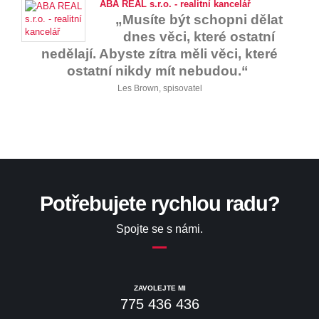
ABA REAL s.r.o. - realitní kancelář
„Musíte být schopni dělat
dnes věci, které ostatní
nedělají. Abyste zítra měli věci, které
ostatní nikdy mít nebudou.“
Les Brown, spisovatel
Potřebujete rychlou radu?
Spojte se s námi.
ZAVOLEJTE MI
775 436 436