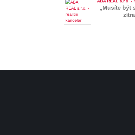
ABA REAL s.r.o. - r
„Musíte být s
zítr