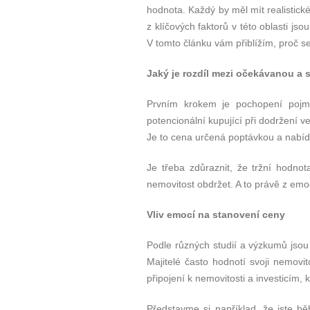
hodnota. Každý by měl mít realistic
z klíčových faktorů v této oblasti j
V tomto článku vám přiblížím, proč se 
Jaký je rozdíl mezi očekávanou a
Prvním krokem je pochopení pojmu 
potencionální kupující při dodržení 
Je to cena určená poptávkou a nabíd
Je třeba zdůraznit, že tržní hodnot
nemovitost obdržet. A to právě z emo
Vliv emocí na stanovení ceny
Podle různých studií a výzkumů jsou 
Majitelé často hodnotí svoji nemovit
připojení k nemovitosti a investicím, kt
Představme si například, že jste 