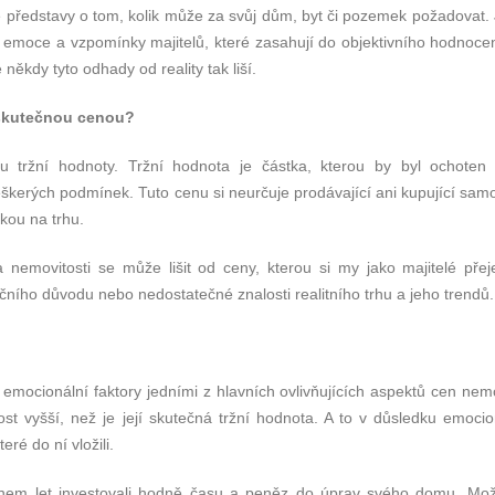
ké představy o tom, kolik může za svůj dům, byt či pozemek požadovat.
sou emoce a vzpomínky majitelů, které zasahují do objektivního hodnoce
někdy tyto odhady od reality tak liší.
 skutečnou cenou?
tržní hodnoty. Tržní hodnota je částka, kterou by byl ochoten z
veškerých podmínek. Tuto cenu si neurčuje prodávající ani kupující sam
kou na trhu.
a nemovitosti se může lišit od ceny, kterou si my jako majitelé pře
čního důvodu nebo nedostatečné znalosti realitního trhu a jeho trendů.
emocionální faktory jedními z hlavních ovlivňujících aspektů cen nemo
ost vyšší, než je její skutečná tržní hodnota. A to v důsledku emoci
eré do ní vložili.
během let investovali hodně času a peněz do úprav svého domu. Mož