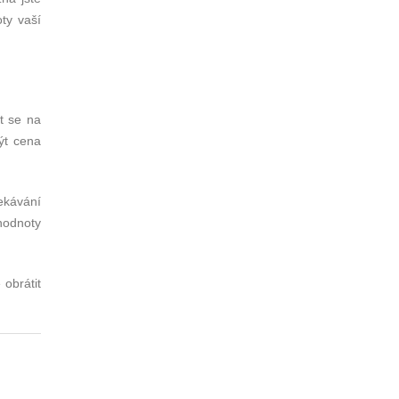
ty vaší
t se na
ýt cena
ekávání
 hodnoty
 obrátit