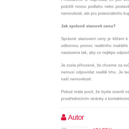
položili novou podlahu nebo postav
nemovitosti, ale pro potenciálního ku
Jak správně stanovit cenu?
Správné stanovení ceny je klíčem k
odbornou pomoc realitního makléře 
nastavena tak, aby co nejlépe odpov
Je zcela přirozené, že chceme za sv
nemusí odpovídat realitě trhu. Je te
naší nemovitosti.
Pokud máte pocit, že byste ocenili n
prostřednictvím stránky s kontaktními
Autor