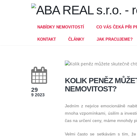
NABÍDKY NEMOVITOSTÍ
CO VÁS ČEKÁ PŘI P
KONTAKT
ČLÁNKY
JAK PRACUJEME?
KOLIK PENĚZ MŮŽE
NEMOVITOST?
29
9 2023
Jedním z nejvíce emocionálně nabit
mnoha vzpomínkami, úsilím a investic
čas na určení ceny, máme mnohdy p
Velmi často se setkávám s tím, že 