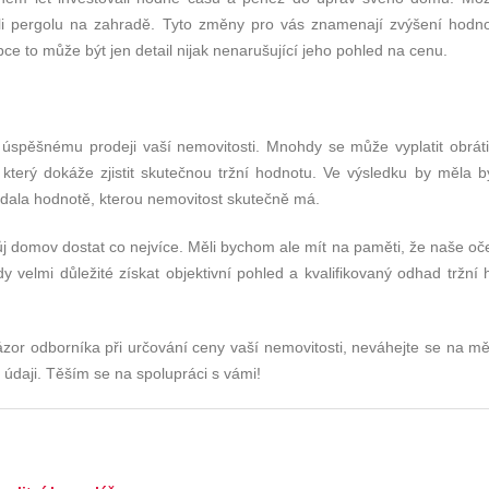
ili pergolu na zahradě. Tyto změny pro vás znamenají zvýšení hodno
pce to může být jen detail nijak nenarušující jeho pohled na cenu.
 úspěšnému prodeji vaší nemovitosti. Mnohdy se může vyplatit obráti
který dokáže zjistit skutečnou tržní hodnotu. Ve výsledku by měla b
ídala hodnotě, kterou nemovitost skutečně má.
ůj domov dostat co nejvíce. Měli bychom ale mít na paměti, že naše oč
dy velmi důležité získat objektivní pohled a kvalifikovaný odhad tržní
ázor odborníka při určování ceny vaší nemovitosti, neváhejte se na mě
 údaji. Těším se na spolupráci s vámi!