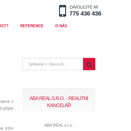
ZAVOLEJTE MI
775 436 436
OST?
REFERENCE
O NÁS
ABA REAL S.R.O. - REALITNÍ
ojená s
KANCELÁŘ
ž přijde
ABA REAL s.r.o.
á tržní