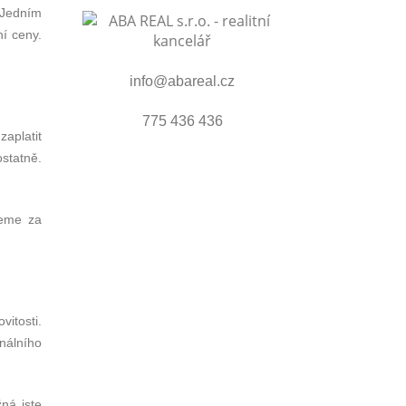
 Jedním
ní ceny.
info@abareal.cz
775 436 436
aplatit
ostatně.
jeme za
vitosti.
onálního
ná jste