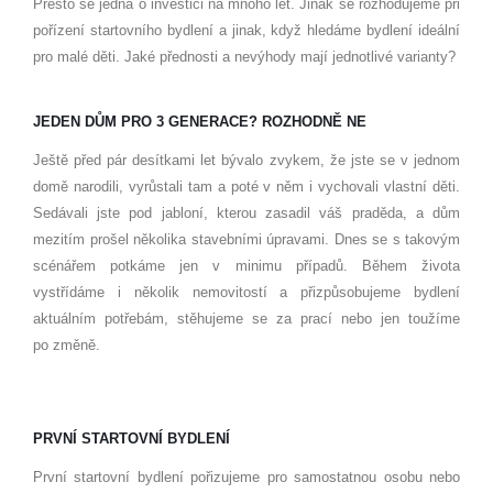
Přesto se jedná o investici na mnoho let. Jinak se rozhodujeme při
pořízení startovního bydlení a jinak, když hledáme bydlení ideální
pro malé děti. Jaké přednosti a nevýhody mají jednotlivé varianty?
JEDEN DŮM PRO 3 GENERACE? ROZHODNĚ NE
Ještě před pár desítkami let bývalo zvykem, že jste se v jednom
domě narodili, vyrůstali tam a poté v něm i vychovali vlastní děti.
Sedávali jste pod jabloní, kterou zasadil váš praděda, a dům
mezitím prošel několika stavebními úpravami. Dnes se s takovým
scénářem potkáme jen v minimu případů. Během života
vystřídáme i několik nemovitostí a přizpůsobujeme bydlení
aktuálním potřebám, stěhujeme se za prací nebo jen toužíme
po změně.
PRVNÍ STARTOVNÍ BYDLENÍ
První startovní bydlení pořizujeme pro samostatnou osobu nebo