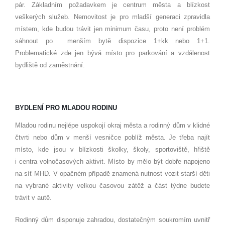
pár. Základním požadavkem je centrum města a blízkost
veškerých služeb. Nemovitost je pro mladší generaci zpravidla
místem, kde budou trávit jen minimum času, proto není problém
sáhnout po menším bytě dispozice 1+kk nebo 1+1.
Problematické zde jen bývá místo pro parkování a vzdálenost
bydliště od zaměstnání.
BYDLENÍ PRO MLADOU RODINU
Mladou rodinu nejlépe uspokojí okraj města a rodinný dům v klidné
čtvrti nebo dům v menší vesničce poblíž města. Je třeba najít
místo, kde jsou v blízkosti školky, školy, sportoviště, hřiště
i centra volnočasových aktivit. Místo by mělo být dobře napojeno
na síť MHD. V opačném případě znamená nutnost vozit starší děti
na vybrané aktivity velkou časovou zátěž a část týdne budete
trávit v autě.
Rodinný dům disponuje zahradou, dostatečným soukromím uvnitř