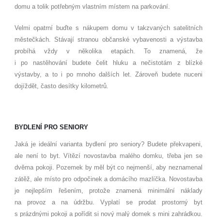
domu a tolik potřebným vlastním místem na parkování.
Velmi opatrní buďte s nákupem domu v takzvaných satelitních
městečkách. Stávají stranou občanské vybavenosti a výstavba
probíhá vždy v několika etapách. To znamená, že
i po nastěhování budete čelit hluku a nečistotám z blízké
výstavby, a to i po mnoho dalších let. Zároveň budete nuceni
dojíždět, často desítky kilometrů.
BYDLENÍ PRO SENIORY
Jaká je ideální varianta bydlení pro seniory? Budete překvapeni,
ale není to byt. Vítězí novostavba malého domku, třeba jen se
dvěma pokoji. Pozemek by měl být co nejmenší, aby neznamenal
zátěž, ale místo pro odpočinek a domácího mazlíčka. Novostavba
je nejlepším řešením, protože znamená minimální náklady
na provoz a na údržbu. Vyplatí se prodat prostorný byt
s prázdnými pokoji a pořídit si nový malý domek s mini zahrádkou.