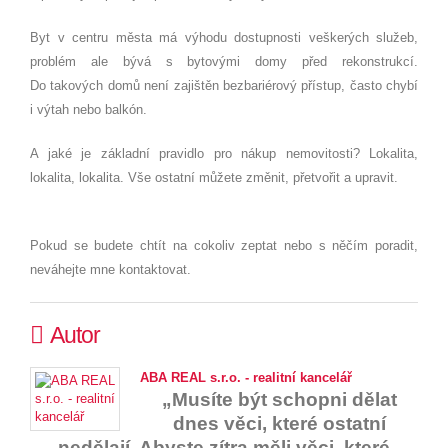
Byt v centru města má výhodu dostupnosti veškerých služeb,
problém ale bývá s bytovými domy před rekonstrukcí.
Do takových domů není zajištěn bezbariérový přístup, často chybí
i výtah nebo balkón.
A jaké je základní pravidlo pro nákup nemovitosti? Lokalita,
lokalita, lokalita. Vše ostatní můžete změnit, přetvořit a upravit.
Pokud se budete chtít na cokoliv zeptat nebo s něčím poradit,
neváhejte mne kontaktovat.
Autor
ABA REAL s.r.o. - realitní kancelář
„Musíte být schopni dělat
dnes věci, které ostatní
nedělají. Abyste zítra měli věci, které