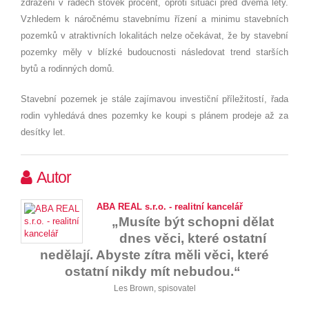
zdražení v řádech stovek procent, oproti situaci před dvěma lety.
Vzhledem k náročnému stavebnímu řízení a minimu stavebních
pozemků v atraktivních lokalitách nelze očekávat, že by stavební
pozemky měly v blízké budoucnosti následovat trend starších
bytů a rodinných domů.
Stavební pozemek je stále zajímavou investiční příležitostí, řada
rodin vyhledává dnes pozemky ke koupi s plánem prodeje až za
desítky let.
Autor
ABA REAL s.r.o. - realitní kancelář
„Musíte být schopni dělat
dnes věci, které ostatní
nedělají. Abyste zítra měli věci, které
ostatní nikdy mít nebudou.“
Les Brown, spisovatel