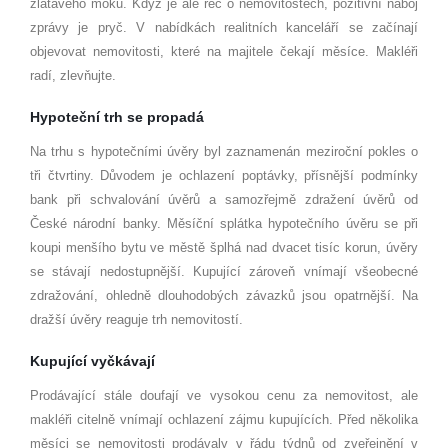
zlatavého moku. Když je ale řeč o nemovitostech, pozitivní náboj
zprávy je pryč. V nabídkách realitních kanceláří se začínají
objevovat nemovitosti, které na majitele čekají měsíce. Makléři
radí, zlevňujte.
Hypoteční trh se propadá
Na trhu s hypotečními úvěry byl zaznamenán meziroční pokles o
tři čtvrtiny. Důvodem je ochlazení poptávky, přísnější podmínky
bank při schvalování úvěrů a samozřejmě zdražení úvěrů od
České národní banky. Měsíční splátka hypotečního úvěru se při
koupi menšího bytu ve městě šplhá nad dvacet tisíc korun, úvěry
se stávají nedostupnější. Kupující zároveň vnímají všeobecné
zdražování, ohledně dlouhodobých závazků jsou opatrnější. Na
dražší úvěry reaguje trh nemovitostí.
Kupující vyčkávají
Prodávající stále doufají ve vysokou cenu za nemovitost, ale
makléři citelně vnímají ochlazení zájmu kupujících. Před několika
měsíci se nemovitosti prodávaly v řádu týdnů od zveřejnění v