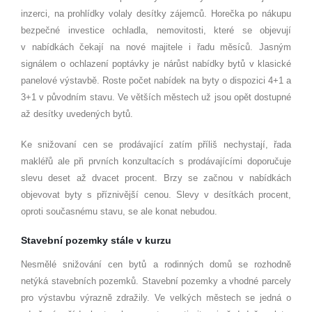
inzerci, na prohlídky volaly desítky zájemců. Horečka po nákupu
bezpečné investice ochladla, nemovitosti, které se objevují
v nabídkách čekají na nové majitele i řadu měsíců. Jasným
signálem o ochlazení poptávky je nárůst nabídky bytů v klasické
panelové výstavbě. Roste počet nabídek na byty o dispozici 4+1 a
3+1 v původním stavu. Ve větších městech už jsou opět dostupné
až desítky uvedených bytů.
Ke snižovaní cen se prodávající zatím příliš nechystají, řada
makléřů ale při prvních konzultacích s prodávajícími doporučuje
slevu deset až dvacet procent. Brzy se začnou v nabídkách
objevovat byty s příznivější cenou. Slevy v desítkách procent,
oproti současnému stavu, se ale konat nebudou.
Stavební pozemky stále v kurzu
Nesmělé snižování cen bytů a rodinných domů se rozhodně
netýká stavebních pozemků. Stavební pozemky a vhodné parcely
pro výstavbu výrazně zdražily. Ve velkých městech se jedná o