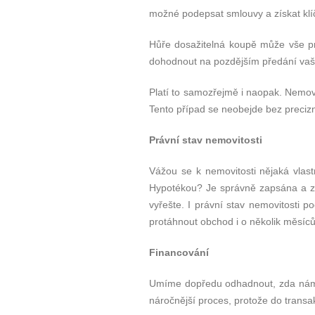
možné podepsat smlouvy a získat klíč
Hůře dosažitelná koupě může vše pro
dohodnout na pozdějším předání vaší
Platí to samozřejmě i naopak. Nemovit
Tento případ se neobejde bez precizn
Právní stav nemovitosti
Vážou se k nemovitosti nějaká vla
Hypotékou? Je správně zapsána a zak
vyřešte. I právní stav nemovitosti 
protáhnout obchod i o několik měsíců
Financování
Umíme dopředu odhadnout, zda nám 
náročnější proces, protože do transa