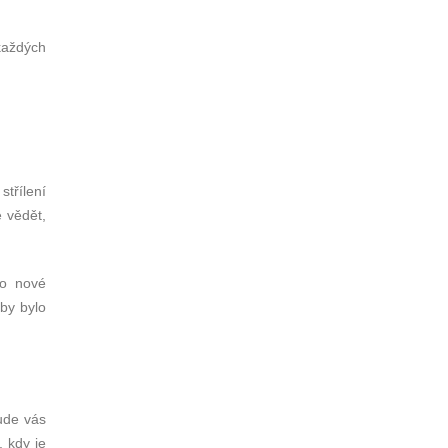
každých
třílení
e vědět,
 o nové
by bylo
ude vás
, kdy je