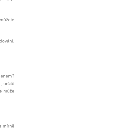
 můžete
odování.
emenem?
 určitě
ce může
s mírně