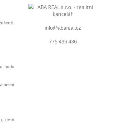
zkušené.
info@abareal.cz
775 436 436
 a budu
ytipovat
u, která