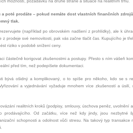
ních možností, požadavků na druhé straně a situace na realitním trhu.
) a pot
é
prodáte – pokud nemáte dost vlastní
ch finan
čních zdrojů
emný tlak.
ezervujete (například po obrovském nadšení z prohlídky), ale k úhra
z prodeje své nemovitosti, pak vás začne tlačit čas. Kupujícího je tře
ést riziko v podobě snížení ceny.
uaci částečně korigovat zkušenostmi a postupy. Přesto s ním vášeň kon
eální před tím, než podepíšete dokumentaci.
sti bývá ošidný a komplikovaný, o to spíše pro někoho, kdo se s rea
yřizování a vyjednávání vyžaduje mnohem více zkušeností a úsilí, 
ovázání realitních kroků (podpisy, smlouvy, úschova peněz, uvolnění aj.
 prodávajícího. Od začátku, více než kdy jindy, jsou nezbytné š
anizační schopnosti a odolnost vůči stresu. Na takový typ transakce 
i.