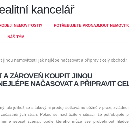
RODEJI NEMOVITOSTI?
POTŘEBUJETE PRONAJMOUT NEMOVIT
NÁŠ TÝM
 A ZÁROVEŇ KOUPIT JINOU
NEJLÉPE NAČASOVAT A PŘIPRAVIT CE
ný, ale jelikož se s takovými prodeji setkáváme běžně v praxi, zvládne
 zúčastněných stran. Pokud se nacházíte v situaci, že potřebujete p
ě umíme sepsat scénář, podle kterého může vše proběhnout hladc