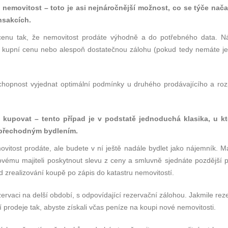
e nemovitost – toto je asi nejnáročnější možnost, co se týče nač
nsakcích.
 cenu tak, že nemovitost prodáte výhodně a do potřebného data. N
ě kupní cenu nebo alespoň dostatečnou zálohu (pokud tedy nemáte ješ
schopnost vyjednat optimální podmínky u druhého prodávajícího a roz
.
e kupovat –
tento p
řípad je v podstatě jednoduchá klasika, u kt
p
řechodným bydlením.
ovitost prodáte, ale budete v ní ještě nadále bydlet jako nájemník. M
vému majiteli poskytnout slevu z ceny a smluvně sjednáte pozdější p
 zrealizování koupě po zápis do katastru nemovitostí.
rvaci na delší období, s odpovídající rezervační zálohou. Jakmile rez
í prodeje tak, abyste získali včas peníze na koupi nové nemovitosti.