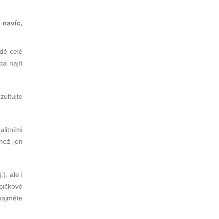
 navíc,
dě celé
ba najít
zultujte
litními
než jen
), ale i
pičkové
najměte