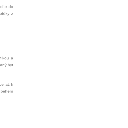
síte do
otéky z
nikou a
aný byt
ce až k
ě během