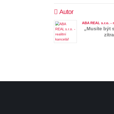
Autor
ABA REAL s.r.o. - r
„Musíte být s
zítr