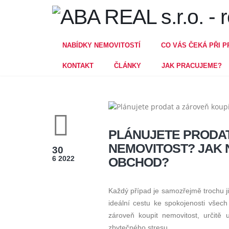
NABÍDKY NEMOVITOSTÍ
CO VÁS ČEKÁ PŘI P
KONTAKT
ČLÁNKY
JAK PRACUJEME?
PLÁNUJETE PRODAT
NEMOVITOST? JAK 
30
6 2022
OBCHOD?
Každý případ je samozřejmě trochu ji
ideální cestu ke spokojenosti všech
zároveň koupit nemovitost, určit
zbytečného stresu.