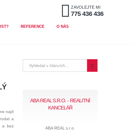
ZAVOLEJTE MI
775 436 436
OST?
REFERENCE
O NÁS
LÝ
ABA REAL S.R.O. - REALITNÍ
KANCELÁŘ
me najít
rodat a
e a bez
ABA REAL s.r.o.