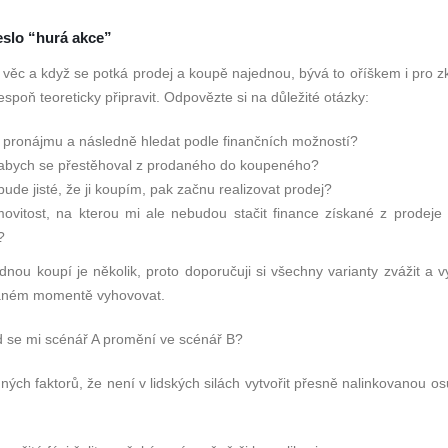
eslo “hurá akce”
 věc a když se potká prodej a koupě najednou, bývá to oříškem i pro 
espoň teoreticky připravit. Odpovězte si na důležité otázky:
o pronájmu a následně hledat podle finančních možností?
t, abych se přestěhoval z prodaného do koupeného?
bude jisté, že ji koupím, pak začnu realizovat prodej?
movitost, na kterou mi ale nebudou stačit finance získané z prodeje
?
dnou koupí je několik, proto doporučuji si všechny varianty zvážit a v
 daném momentě vyhovovat.
d se mi scénář A promění ve scénář B?
ných faktorů, že není v lidských silách vytvořit přesně nalinkovanou os