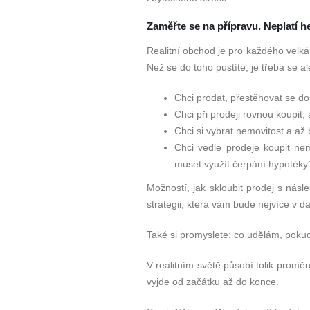
Zaměřte se na přípravu. Neplatí h
Realitní obchod je pro každého velká
Než se do toho pustíte, je třeba se al
Chci prodat, přestěhovat se d
Chci při prodeji rovnou koupi
Chci si vybrat nemovitost a až 
Chci vedle prodeje koupit ne
muset využít čerpání hypotéky
Možností, jak skloubit prodej s násle
strategii, která vám bude nejvíce v
Také si promyslete: co udělám, poku
V realitním světě působí tolik proměn
vyjde od začátku až do konce.