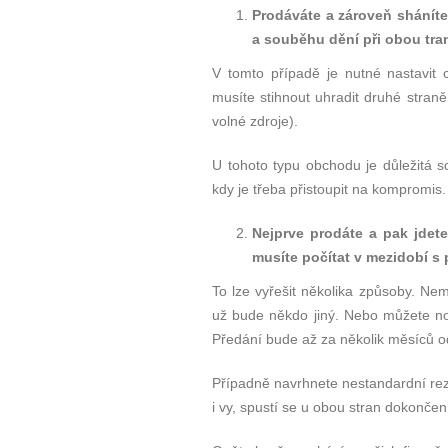
Prodáváte a zároveň
sh
ánít
a souběhu dění při obou tra
V tomto případě je nutné nastavit
musíte stihnout uhradit druhé stran
volné zdroje).
U tohoto typu obchodu je důležitá 
kdy je třeba přistoupit na kompromis
Nejprve prodáte a pak jdet
musíte počítat v mezidobí
s 
To lze vyřešit několika způsoby. Nem
už bude někdo jiný. Nebo můžete no
Předání bude až za několik měsíců od
Případně navrhnete nestandardní reze
i vy, spustí se u obou stran dokončen