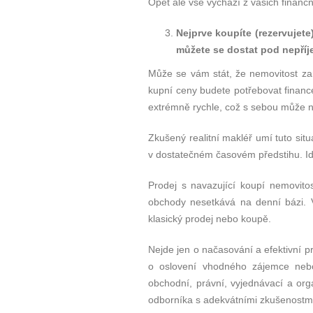
Opět ale vše vychází z vašich finanč
Nejprve koupíte (rezervujete
můžete se dostat pod nepříj
Může se vám stát, že nemovitost zar
kupní ceny budete potřebovat finance 
extrémně rychle, což s sebou může n
Zkušený realitní makléř umí tuto sit
v dostatečném časovém předstihu. Id
Prodej s navazující koupí nemovito
obchody nesetkává na denní bázi. V
klasický prodej nebo koupě.
Nejde jen o načasování a efektivní pr
o oslovení vhodného zájemce nebo
obchodní, právní, vyjednávací a org
odborníka s adekvátními zkušenostm