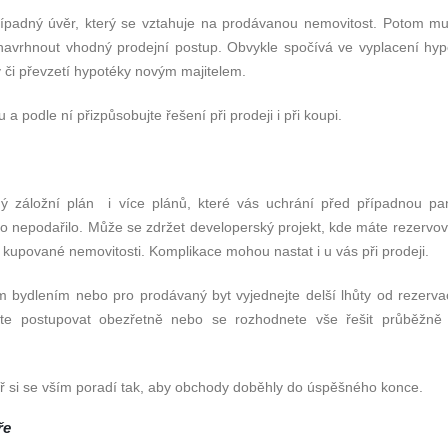
ípadný úvěr, který se vztahuje na prodávanou nemovitost. Potom mu
navrhnout vhodný prodejní postup. Obvykle spočívá ve vyplacení hyp
 či převzetí hypotéky novým majitelem.
 a podle ní přizpůsobujte řešení při prodeji i při koupi.
ý záložní plán i více plánů, které vás uchrání před případnou pa
o nepodařilo. Může se zdržet developerský projekt, kde máte rezervov
kupované nemovitosti. Komplikace mohou nastat i u vás při prodeji.
 bydlením nebo pro prodávaný byt vyjednejte delší lhůty od rezerva
udete postupovat obezřetně nebo se rozhodnete vše řešit průběžn
ř si se vším poradí tak, aby obchody doběhly do úspěšného konce.
ře