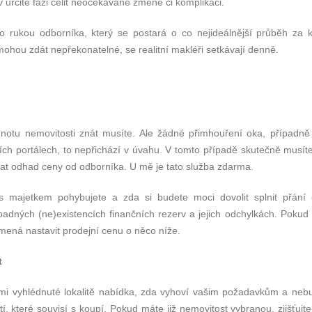
 určité fázi čelit neočekávané změně či komplikaci.
 do rukou odborníka, který se postará o co nejideálnější průběh za 
mohou zdát nepřekonatelné, se realitní makléři setkávají denně.
odnotu nemovitosti znát musíte. Ale žádné přimhouření oka, případně s
ních portálech, to nepřichází v úvahu. V tomto případě skutečně musít
vat odhad ceny od odborníka. U mě je tato služba zdarma.
e s majetkem pohybujete a zda si budete moci dovolit splnit přání
padných (ne)existencích finančních rezerv a jejich odchylkách. Pokud 
amená nastavit prodejní cenu o něco níže.
t
 vámi vyhlédnuté lokalitě nabídka, zda vyhoví vašim požadavkům a neb
tí, které souvisí s koupí. Pokud máte již nemovitost vybranou, zjišťujte