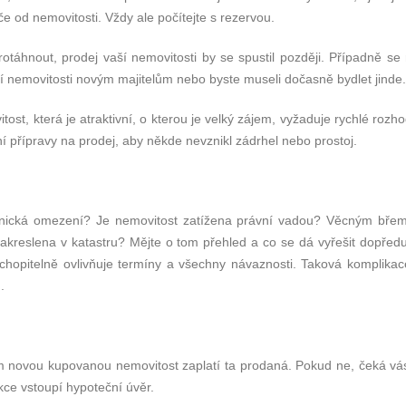
e od nemovitosti. Vždy ale počítejte s rezervou.
táhnout, prodej vaší nemovitosti by se spustil později. Případně se
 nemovitosti novým majitelům nebo byste museli dočasně bydlet jinde.
ost, která je atraktivní, o kterou je velký zájem, vyžaduje rychlé rozh
í přípravy na prodej, aby někde nevznikl zádrhel nebo prostoj.
stnická omezení? Je nemovitost zatížena právní vadou? Věcným bř
reslena v katastru? Mějte o tom přehled a co se dá vyřešit dopředu,
pochopitelně ovlivňuje termíny a všechny návaznosti. Taková komplika
.
novou kupovanou nemovitost zaplatí ta prodaná. Pokud ne, čeká vá
kce vstoupí hypoteční úvěr.