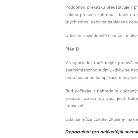
Podobnou překážku představuje i př
celého procesu zahrnout i banku a 
jiných zdrojů nebo ze zaplacené ceny
Udělejte si svědomitě finanční analýzu
Plán B
V neposlední řadě mějte promyšlen
špatnými rozhodnutími, kdyby se něc
nebo nastanou komplikace u majitele 
Buď počítejte s náhradním dočasným
předání. Záleží na vás, jestli b
transakcí.
Udát se může cokoliv, zkušený maklé
Doporučení pro nejčastější
sc
é
ná