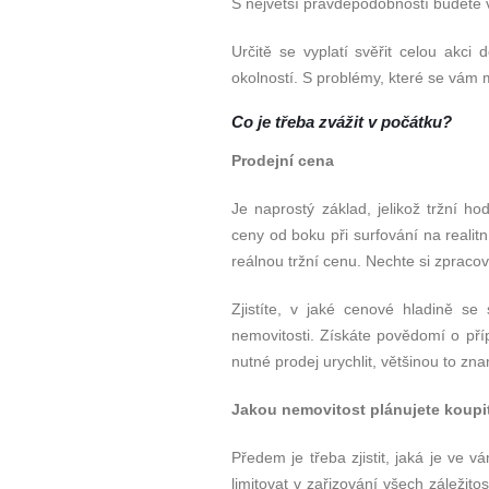
S největší pravděpodobností budete v
Určitě se vyplatí svěřit celou akci
okolností. S problémy, které se vám 
Co je třeba zvážit v počá
tku?
Prodejní
cena
Je naprostý základ, jelikož tržní h
ceny od boku při surfování na realit
reálnou tržní cenu. Nechte si zpraco
Zjistíte, v jaké cenové hladině s
nemovitosti. Získáte povědomí o pří
nutné prodej urychlit, většinou to zn
Jakou nemovitost plánujete koupi
Předem je třeba zjistit, jaká je ve
limitovat v zařizování všech záležitos