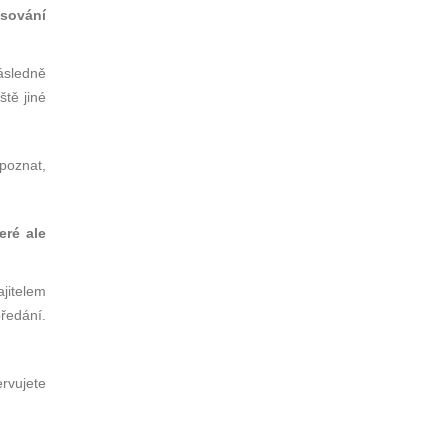
asování
ásledně
tě jiné
poznat,
er
é
ale
ajitelem
ředání.
ervujete